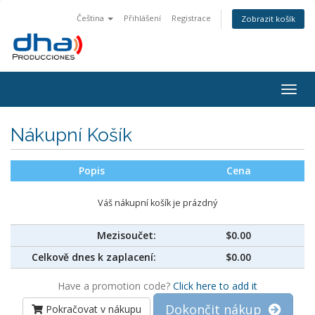
Čeština
Přihlášení
Registrace
Zobrazit košík
Togg
navig
Nákupní Košík
Popis
Cena
Váš nákupní košík je prázdný
Mezisoučet:
$0.00
Celkově dnes k zaplacení:
$0.00
Have a promotion code?
Click here to add it
Dokončit nákup
Pokračovat v nákupu